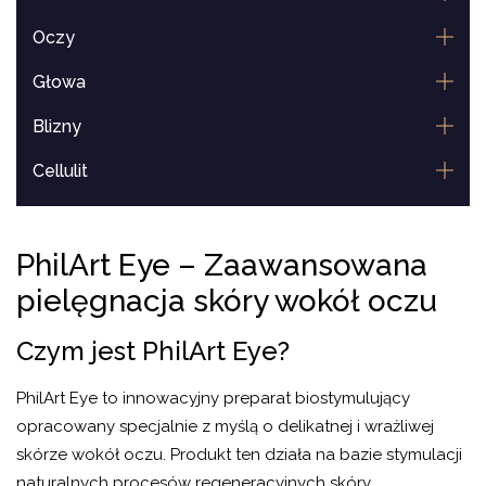
Oczy
Głowa
Blizny
Cellulit
Lipoliza
PhilArt Eye – Zaawansowana
Usta
pielęgnacja skóry wokół oczu
Czym jest PhilArt Eye?
PhilArt Eye to innowacyjny preparat biostymulujący
opracowany specjalnie z myślą o delikatnej i wrażliwej
skórze wokół oczu. Produkt ten działa na bazie stymulacji
naturalnych procesów regeneracyjnych skóry,