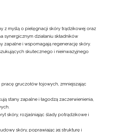
z myślą o pielęgnacji skóry trądzikowej oraz
na synergicznym działaniu składników
ny zapalne i wspomagają regenerację skóry.
szukujących skutecznego i nieinwazyjnego
pracę gruczołów łojowych, zmniejszając
ują stany zapalne i łagodzą zaczerwienienia,
wych.
t skóry, rozjaśniając ślady potrądzikowe i
dowy skóry, poprawiając jej strukturę i