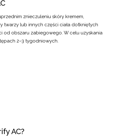
AC
uprzednim znieczuleniu skóry kremem,
 twarzy lub innych części ciała dotkniętych
ści od obszaru zabiegowego. W celu uzyskania
stępach 2–3 tygodniowych.
ify AC?