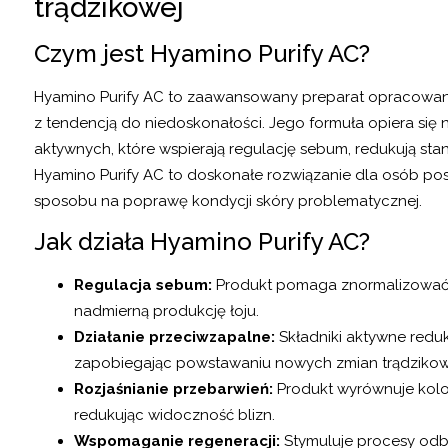
trądzikowej
Czym jest Hyamino Purify AC?
Hyamino Purify AC to zaawansowany preparat opracowany 
z tendencją do niedoskonałości. Jego formuła opiera się 
aktywnych, które wspierają regulację sebum, redukują sta
Hyamino Purify AC to doskonałe rozwiązanie dla osób po
sposobu na poprawę kondycji skóry problematycznej.
Jak działa Hyamino Purify AC?
Regulacja sebum:
Produkt pomaga znormalizować 
nadmierną produkcję łoju.
Działanie przeciwzapalne:
Składniki aktywne reduk
zapobiegając powstawaniu nowych zmian trądziko
Rozjaśnianie przebarwień:
Produkt wyrównuje kolory
redukując widoczność blizn.
Wspomaganie regeneracji:
Stymuluje procesy odbu